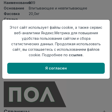
Наименование
599
Основание
Впитывающее и невпитывающее
Фасовка
20,0кг
Страна
Россия
происхождения
Этот сайт использует файлы cookie, а также сервис
веб-аналитики Яндекс.Метрика для повышения
Нет в наличии
удобства пользования сайтом и сбора
Внимание! Внешний вид товара может отличаться от
статистических данных. Продолжая использовать
представленного на настоящем сайте. Проверяйте
сайт, вы соглашаетесь с использованием файлов
наличие необходимых характеристик и комплектации
cookie. Подробнее по
ссылке.
в момент приобретения товара.
Я согласен
Страницы