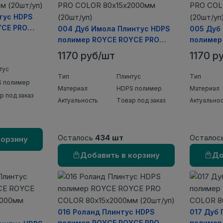
тус HDPS
YCE PRO
004 Дуб Имола Плинтус HDPS
005 Дуб
мм (20шт/
полимер ROYCE ROYCE PRO
полимер
COLOR 80х15х2000мм (20шт/
COLOR 8
1170 руб/шт
1170 р
уп)
уп)
тус
Тип
Плинтус
Тип
 полимер
Материал
HDPS полимер
Материал
р под заказ
Актуальность
Товар под заказ
Актуально
Осталось
434 шт
Осталос
корзину
Добавить в корзину
До
016 Роланд Плинтус HDPS
017 Дуб
полимер ROYCE ROYCE PRO
полимер