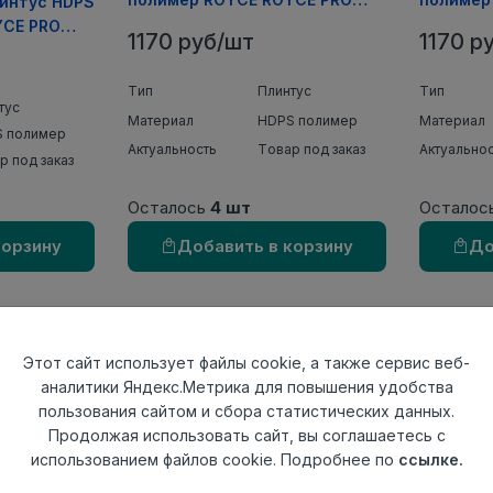
линтус HDPS
COLOR 80х15х2000мм (20шт/
COLOR 8
YCE PRO
1170 руб/шт
1170 р
уп)
уп)
мм (20шт/
Тип
Плинтус
Тип
тус
Материал
HDPS полимер
Материал
 полимер
Актуальность
Товар под заказ
Актуально
р под заказ
Осталось
4 шт
Осталос
корзину
Добавить в корзину
До
Этот сайт использует файлы cookie, а также сервис веб-
шка левая
145 Матовый Заглушка правая
аналитики Яндекс.Метрика для повышения удобства
25шт/уп)
ПВХ ЛИДЕР 62 мм. (25шт/уп)
пользования сайтом и сбора статистических данных.
Продолжая использовать сайт, вы соглашаетесь с
11 руб/шт
использованием файлов cookie. Подробнее по
ссылке.
ушка левая
Тип
Заглушка правая