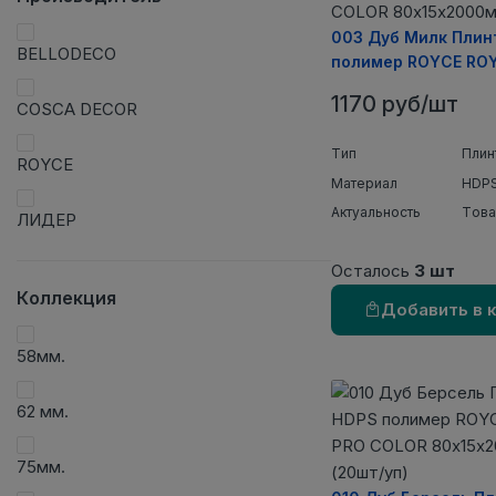
003 Дуб Милк Плин
BELLODECO
полимер ROYCE RO
COLOR 80х15х2000
1170 руб/шт
COSCA DECOR
уп)
Тип
Плин
ROYCE
Материал
HDPS
Актуальность
Това
ЛИДЕР
Осталось
3 шт
Коллекция
Добавить в 
58мм.
62 мм.
75мм.