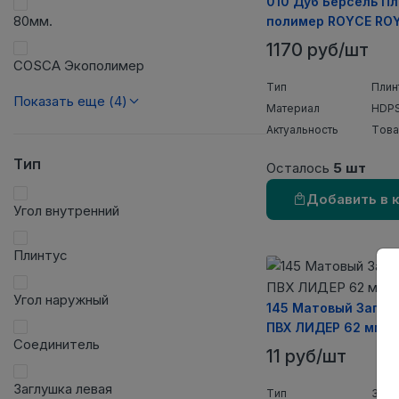
010 Дуб Берсель П
80мм.
полимер ROYCE RO
COLOR 80х15х2000
1170 руб/шт
уп)
COSCA Экополимер
Тип
Плин
Показать еще (4)
Материал
HDPS
Актуальность
Това
Тип
Осталось
5 шт
Добавить в 
Угол внутренний
Плинтус
Угол наружный
145 Матовый Заглу
ПВХ ЛИДЕР 62 мм. (
Соединитель
11 руб/шт
Заглушка левая
Тип
Загл