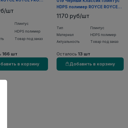
019 Черный Классик Плинтус
0х15х2000мм (20шт/
HDPS полимер ROYCE ROYCE
уб/шт
PRO COLOR 80х15х2000мм
1170 руб/шт
(20шт/уп)
Плинтус
Тип
Плинтус
HDPS полимер
Материал
HDPS полимер
сть
Товар под заказ
Актуальность
Товар под заказ
ь
166 шт
Осталось
13 шт
бавить в корзину
Добавить в корзину