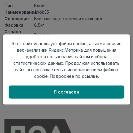
Тип
Клей
Наименование
Arlok35
Основание
Впитывающее и невпитывающее
Фасовка
6,5кг
Страна
Россия
происхождения
Этот сайт использует файлы cookie, а также сервис
Осталось
24 шт
веб-аналитики Яндекс.Метрика для повышения
удобства пользования сайтом и сбора
Добавить в корзину
статистических данных. Продолжая использовать
сайт, вы соглашаетесь с использованием файлов
Внимание! Внешний вид товара может отличаться от
представленного на настоящем сайте. Проверяйте
cookie. Подробнее по
ссылке.
наличие необходимых характеристик и комплектации
в момент приобретения товара.
Я согласен