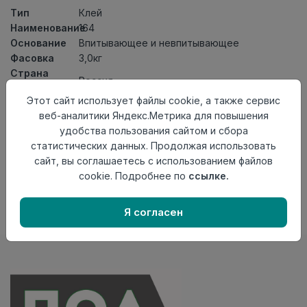
Тип
Клей
Наименование
164
Основание
Впитывающее и невпитывающее
Фасовка
3,0кг
Страна
Россия
происхождения
Этот сайт использует файлы cookie, а также сервис
Осталось
18 шт
веб-аналитики Яндекс.Метрика для повышения
удобства пользования сайтом и сбора
Добавить в корзину
статистических данных. Продолжая использовать
сайт, вы соглашаетесь с использованием файлов
Внимание! Внешний вид товара может отличаться от
представленного на настоящем сайте. Проверяйте
cookie. Подробнее по
ссылке.
наличие необходимых характеристик и комплектации
в момент приобретения товара.
Я согласен