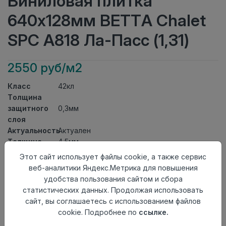
Виниловая плитка
640x128мм BETTA Chalet
SPC A818 Ла-Пасс (1,31)
2550 руб/м2
Класс
42кл
Толщина
защитного
0,3мм
слоя
Актуальность
Актуален
Толщина
4,5мм
Размер
Этот сайт использует файлы cookie, а также сервис
640x128мм
доски
веб-аналитики Яндекс.Метрика для повышения
Теплый пол
до +27 градусов
удобства пользования сайтом и сбора
Способ
статистических данных. Продолжая использовать
Замковый метод
укладки
сайт, вы соглашаетесь с использованием файлов
Фаска
4V
cookie. Подробнее по
ссылке.
Страна
Китай