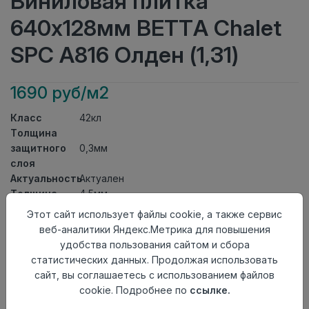
Виниловая плитка
640x128мм BETTA Chalet
SPC A816 Олден (1,31)
1690 руб/м2
Класс
42кл
Толщина
защитного
0,3мм
слоя
Актуальность
Актуален
Толщина
4,5мм
Размер
Этот сайт использует файлы cookie, а также сервис
640x128мм
доски
веб-аналитики Яндекс.Метрика для повышения
Теплый пол
до +27 градусов
удобства пользования сайтом и сбора
Способ
статистических данных. Продолжая использовать
Замковый метод
укладки
сайт, вы соглашаетесь с использованием файлов
Фаска
4V
cookie. Подробнее по
ссылке.
Страна
Китай