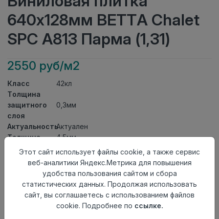
Виниловая плитка
640x128мм BETTA Chalet
SPC A813 Парма (1,31)
2550 руб/м2
Класс
42кл
Толщина
защитного
0,3мм
слоя
Актуальность
Актуален
Толщина
4,5мм
Размер
Этот сайт использует файлы cookie, а также сервис
640x128мм
доски
веб-аналитики Яндекс.Метрика для повышения
Теплый пол
до +27 градусов
удобства пользования сайтом и сбора
Способ
статистических данных. Продолжая использовать
Замковый метод
укладки
сайт, вы соглашаетесь с использованием файлов
Фаска
4V
cookie. Подробнее по
ссылке.
Страна
Китай