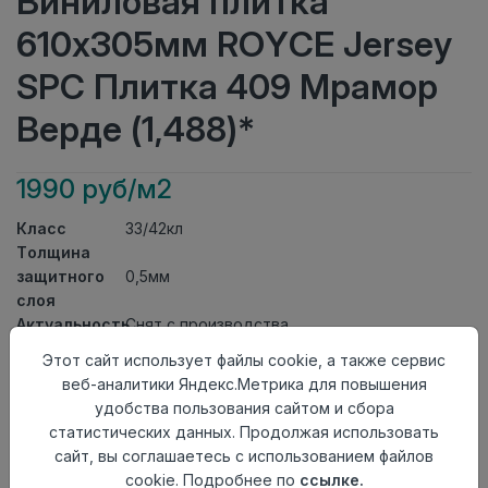
Виниловая плитка
610x305мм ROYCE Jersey
SPC Плитка 409 Мрамор
Верде (1,488)*
1990 руб/м2
Класс
33/42кл
Толщина
защитного
0,5мм
слоя
Актуальность
Снят с производства
Толщина
4,5мм
Этот сайт использует файлы cookie, а также сервис
Размер
веб-аналитики Яндекс.Метрика для повышения
610x305мм
доски
удобства пользования сайтом и сбора
Теплый пол
до +27 градусов
статистических данных. Продолжая использовать
Способ
сайт, вы соглашаетесь с использованием файлов
Замковый метод
укладки
cookie. Подробнее по
ссылке.