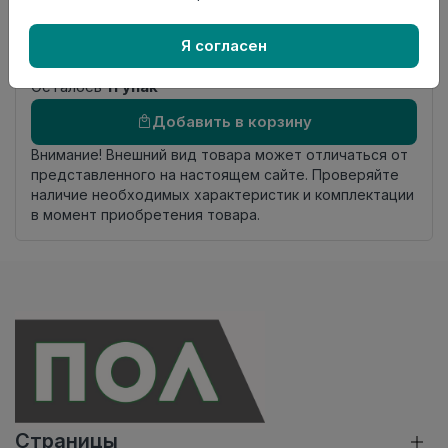
Фаска
4V
Страна
Узбекистан
Я согласен
происхождения
Осталось
11 упак
Добавить в корзину
Внимание! Внешний вид товара может отличаться от
представленного на настоящем сайте. Проверяйте
наличие необходимых характеристик и комплектации
в момент приобретения товара.
Страницы