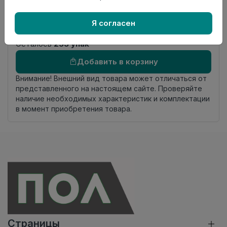
Фаска
4-х сторонняя фаска
Страна
Россия
Я согласен
происхождения
Осталось
253 упак
Добавить в корзину
Внимание! Внешний вид товара может отличаться от
представленного на настоящем сайте. Проверяйте
наличие необходимых характеристик и комплектации
в момент приобретения товара.
Страницы