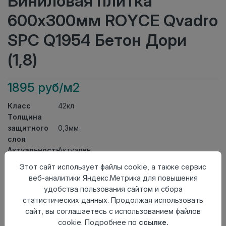
Виниловая плитка
600x300мм ROYCE Qvadro
SPC Q1954 Бетон Дори
(1,8)
1895 руб/м2
Класс
42кл
Толщина
защитного
0,3мм
слоя
Актуальность
Актуален
Толщина
4мм
Этот сайт использует файлы cookie, а также сервис
Размер
веб-аналитики Яндекс.Метрика для повышения
600x300мм
доски
удобства пользования сайтом и сбора
Теплый пол
до +27 градусов
статистических данных. Продолжая использовать
Способ
сайт, вы соглашаетесь с использованием файлов
Замковый метод
укладки
cookie. Подробнее по
ссылке.