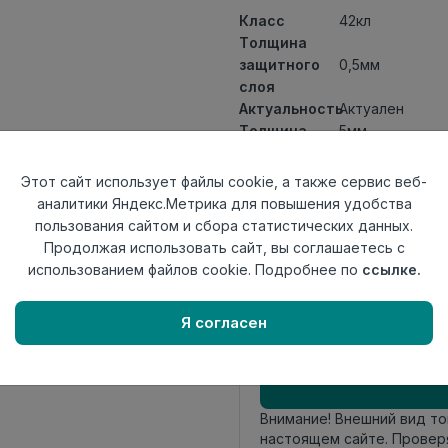
Класс
42кл
Толщина
защитного
0,5мм
слоя
Актуальность
Актуален
Толщина
5мм
Размер
600x127мм
доски
Этот сайт использует файлы cookie, а также сервис веб-
Теплый пол
до +27 градус
аналитики Яндекс.Метрика для повышения удобства
Способ
пользования сайтом и сбора статистических данных.
Замковый мет
укладки
Продолжая использовать сайт, вы соглашаетесь с
Фаска
4V
использованием файлов cookie. Подробнее по
ссылке.
Страна
Китай
происхождения
Я согласен
Осталось
48 упак
Внимание! Внешний вид т
настоящем сайте. Провер