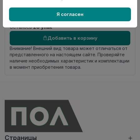
Фаска
Без фаски
Страна
Россия
Я согласен
происхождения
Осталось
20 упак
Добавить в корзину
Внимание! Внешний вид товара может отличаться от
представленного на настоящем сайте. Проверяйте
наличие необходимых характеристик и комплектации
в момент приобретения товара.
Страницы