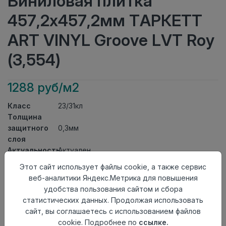
Виниловая плитка
457,2x457,2мм ТАРКЕТТ
ART VINYL Groove LVT Roy
(3,554)
1288 руб/м2
Класс
23/31кл
Толщина
защитного
0,3мм
слоя
Актуальность
Актуален
Толщина
1,85мм
Этот сайт использует файлы cookie, а также сервис
Размер
веб-аналитики Яндекс.Метрика для повышения
457,2x457,2мм
доски
удобства пользования сайтом и сбора
Теплый пол
до +27 градусов
статистических данных. Продолжая использовать
Способ
сайт, вы соглашаетесь с использованием файлов
На клей
укладки
cookie. Подробнее по
ссылке.