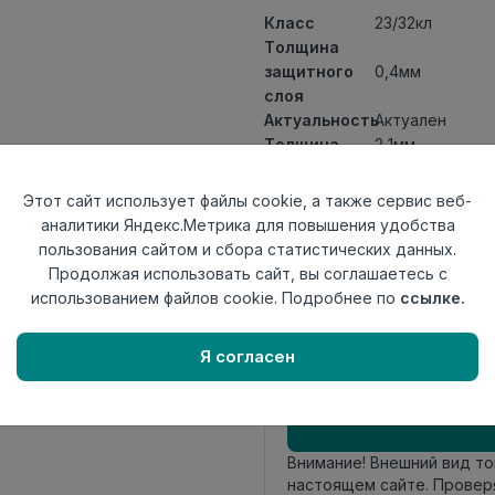
Класс
23/32кл
Толщина
защитного
0,4мм
слоя
Актуальность
Актуален
Толщина
2,1мм
Размер
152x914мм
доски
Этот сайт использует файлы cookie, а также сервис веб-
Теплый пол
до +27 градус
аналитики Яндекс.Метрика для повышения удобства
Способ
пользования сайтом и сбора статистических данных.
На клей
укладки
Продолжая использовать сайт, вы соглашаетесь с
Фаска
Без фаски
использованием файлов cookie. Подробнее по
ссылке.
Страна
Россия
происхождения
Я согласен
Осталось
4 упак
Внимание! Внешний вид т
настоящем сайте. Провер