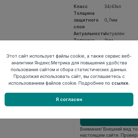
Класс
34/43кл
Толщина
защитного
0,7мм
слоя
Актуальность
Актуален
Толщина
3мм
Размер
152x914мм
доски
Этот сайт использует файлы cookie, а также сервис веб-
Теплый пол
до +27 градус
аналитики Яндекс.Метрика для повышения удобства
Способ
пользования сайтом и сбора статистических данных.
На клей
укладки
Продолжая использовать сайт, вы соглашаетесь с
Фаска
4-х сторонняя 
использованием файлов cookie. Подробнее по
ссылке.
Страна
Россия
происхождения
Я согласен
Осталось
76 упак
Внимание! Внешний вид т
настоящем сайте. Провер