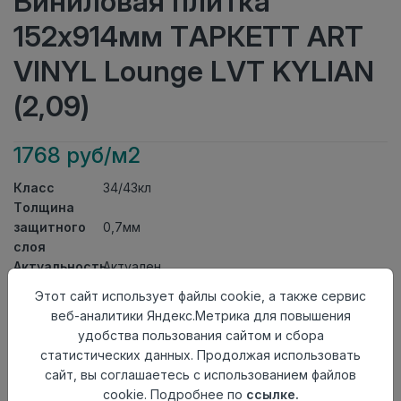
Виниловая плитка
152x914мм ТАРКЕТТ ART
VINYL Lounge LVT KYLIAN
(2,09)
1768 руб/м2
Класс
34/43кл
Толщина
защитного
0,7мм
слоя
Актуальность
Актуален
Толщина
3мм
Этот сайт использует файлы cookie, а также сервис
Размер
веб-аналитики Яндекс.Метрика для повышения
152x914мм
доски
удобства пользования сайтом и сбора
Теплый пол
до +27 градусов
статистических данных. Продолжая использовать
Способ
сайт, вы соглашаетесь с использованием файлов
На клей
укладки
cookie. Подробнее по
ссылке.