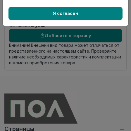
Фаска
4-х сторонняя фаска
Страна
Россия
Я согласен
происхождения
Осталось
2 упак
Добавить в корзину
Внимание! Внешний вид товара может отличаться от
представленного на настоящем сайте. Проверяйте
наличие необходимых характеристик и комплектации
в момент приобретения товара.
Страницы