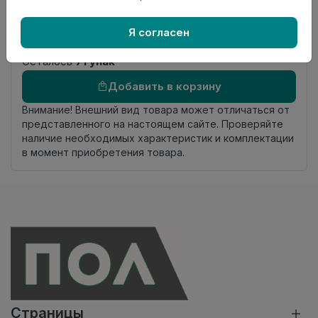
Фаска
4-х сторонняя фаска
Страна
Россия
Я согласен
происхождения
Осталось
71 упак
Добавить в корзину
Внимание! Внешний вид товара может отличаться от
представленного на настоящем сайте. Проверяйте
наличие необходимых характеристик и комплектации
в момент приобретения товара.
Страницы