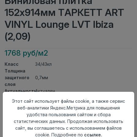
Виниловая плитка
152x914мм ТАРКЕТТ ART
VINYL Lounge LVT Ibiza
(2,09)
1768 руб/м2
Класс
34/43кл
Толщина
защитного
0,7мм
слоя
Актуальность
Актуален
Толщина
3мм
Этот сайт использует файлы cookie, а также сервис
Размер
веб-аналитики Яндекс.Метрика для повышения
152x914мм
доски
удобства пользования сайтом и сбора
Теплый пол
до +27 градусов
статистических данных. Продолжая использовать
Способ
сайт, вы соглашаетесь с использованием файлов
На клей
укладки
cookie. Подробнее по
ссылке.