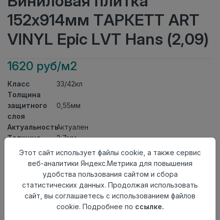
Виниловая плитка
152x914мм ТАРКЕТТ ART
VINYL Epic LVT Hans (2,09)
1620 руб/м2
Класс
33/42кл
Толщина
защитного
0,55мм
слоя
Актуальность
Актуален
Толщина
2,7мм
Размер
Этот сайт использует файлы cookie, а также сервис
152x914мм
доски
веб-аналитики Яндекс.Метрика для повышения
Теплый пол
до +27 градусов
удобства пользования сайтом и сбора
Способ
статистических данных. Продолжая использовать
На клей
укладки
сайт, вы соглашаетесь с использованием файлов
Фаска
4-х сторонняя фаска
cookie. Подробнее по
ссылке.
Страна
Россия