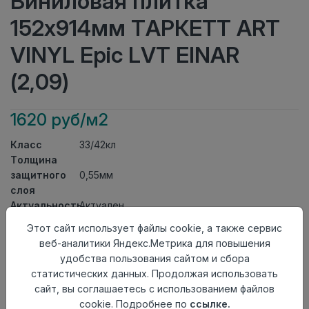
Виниловая плитка
152x914мм ТАРКЕТТ ART
VINYL Epic LVT EINAR
(2,09)
1620 руб/м2
Класс
33/42кл
Толщина
защитного
0,55мм
слоя
Актуальность
Актуален
Толщина
2,7мм
Этот сайт использует файлы cookie, а также сервис
Размер
веб-аналитики Яндекс.Метрика для повышения
152x914мм
доски
удобства пользования сайтом и сбора
Теплый пол
до +27 градусов
статистических данных. Продолжая использовать
Способ
сайт, вы соглашаетесь с использованием файлов
На клей
укладки
cookie. Подробнее по
ссылке.