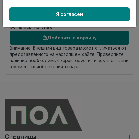
Фаска
4-х сторонняя фаска
Страна
Россия
Я согласен
происхождения
Осталось
112 упак
Добавить в корзину
Внимание! Внешний вид товара может отличаться от
представленного на настоящем сайте. Проверяйте
наличие необходимых характеристик и комплектации
в момент приобретения товара.
Страницы