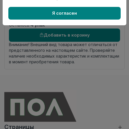
Фаска
4-х сторонняя фаска
Страна
Россия
Я согласен
происхождения
Осталось
4 упак
Добавить в корзину
Внимание! Внешний вид товара может отличаться от
представленного на настоящем сайте. Проверяйте
наличие необходимых характеристик и комплектации
в момент приобретения товара.
Страницы