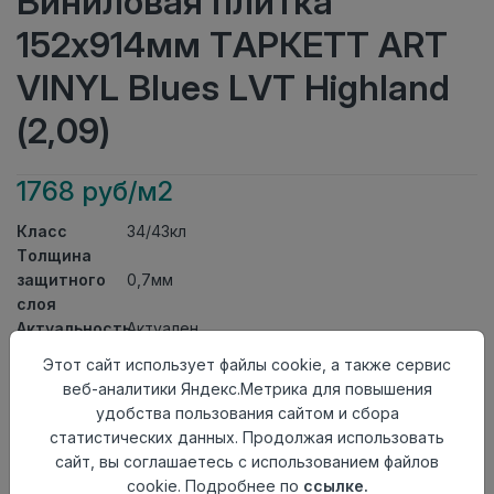
Виниловая плитка
152x914мм ТАРКЕТТ ART
VINYL Blues LVT Highland
(2,09)
1768 руб/м2
Класс
34/43кл
Толщина
защитного
0,7мм
слоя
Актуальность
Актуален
Толщина
3мм
Этот сайт использует файлы cookie, а также сервис
Размер
веб-аналитики Яндекс.Метрика для повышения
152x914мм
доски
удобства пользования сайтом и сбора
Теплый пол
до +27 градусов
статистических данных. Продолжая использовать
Способ
сайт, вы соглашаетесь с использованием файлов
На клей
укладки
cookie. Подробнее по
ссылке.