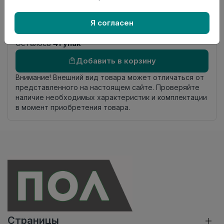
Фаска
Без фаски
Страна
Россия
Я согласен
происхождения
Осталось
41 упак
Добавить в корзину
Внимание! Внешний вид товара может отличаться от
представленного на настоящем сайте. Проверяйте
наличие необходимых характеристик и комплектации
в момент приобретения товара.
Страницы