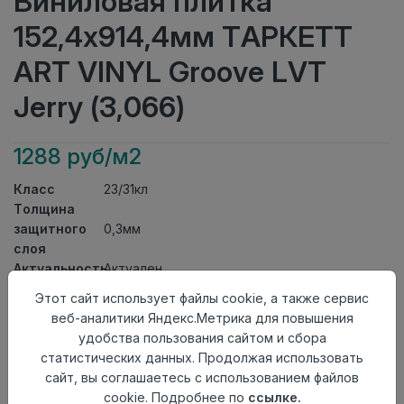
Виниловая плитка
152,4x914,4мм ТАРКЕТТ
ART VINYL Groove LVT
Jerry (3,066)
1288 руб/м2
Класс
23/31кл
Толщина
защитного
0,3мм
слоя
Актуальность
Актуален
Толщина
1,85мм
Этот сайт использует файлы cookie, а также сервис
Размер
веб-аналитики Яндекс.Метрика для повышения
152,4x914,4мм
доски
удобства пользования сайтом и сбора
Теплый пол
до +27 градусов
статистических данных. Продолжая использовать
Способ
сайт, вы соглашаетесь с использованием файлов
На клей
укладки
cookie. Подробнее по
ссылке.