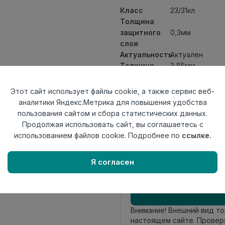
Класс
23/31кл
Толщина
защитного
0,3мм
слоя
Актуальность
Актуален
Толщина
3,85мм
Размер
1220х200,8мм
доски
Этот сайт использует файлы cookie, а также сервис веб-
Теплый пол
до +27 градус
аналитики Яндекс.Метрика для повышения удобства
Способ
пользования сайтом и сбора статистических данных.
Замковый мет
укладки
Продолжая использовать сайт, вы соглашаетесь с
Фаска
4-х сторонняя 
использованием файлов cookie. Подробнее по
ссылке.
Страна
Россия
происхождения
Я согласен
Осталось
49 упак
Внимание! Внешний вид т
настоящем сайте. Провер