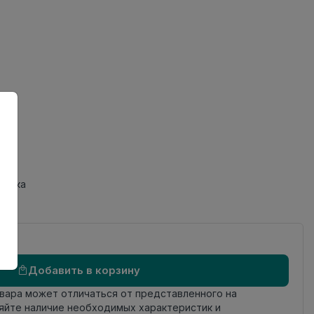
ов
од
фаска
Добавить в корзину
овара может отличаться от представленного на
яйте наличие необходимых характеристик и