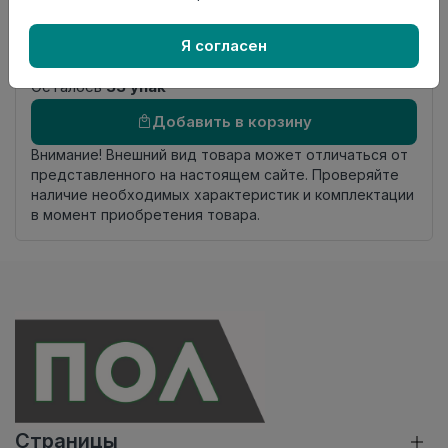
Фаска
4V
Страна
Россия
Я согласен
происхождения
Осталось
53 упак
Добавить в корзину
Внимание! Внешний вид товара может отличаться от
представленного на настоящем сайте. Проверяйте
наличие необходимых характеристик и комплектации
в момент приобретения товара.
Страницы