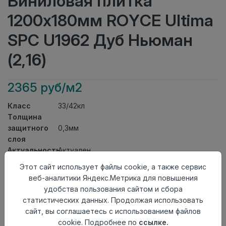
Виниловая плитка
1200x180мм ROYCE Ultima
SPC U1962 Дуб Ньюман
(2,16)
2365 руб/м2
Класс
33/42кл
Толщина
защитного
0,3мм
слоя
Актуальность
Актуален
Толщина
4мм
Этот сайт использует файлы cookie, а также сервис
Размер
веб-аналитики Яндекс.Метрика для повышения
1200x180мм
доски
удобства пользования сайтом и сбора
Теплый пол
до +27 градусов
статистических данных. Продолжая использовать
Способ
сайт, вы соглашаетесь с использованием файлов
Замковый метод
укладки
cookie. Подробнее по
ссылке.