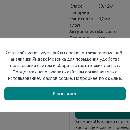
Класс
33/42кл
Толщина
защитного
0,3мм
слоя
Актуальность
Актуален
Толщина
4мм
Размер
1200x180мм
доски
Этот сайт использует файлы cookie, а также сервис веб-
Теплый пол
до +27 градус
аналитики Яндекс.Метрика для повышения удобства
Способ
пользования сайтом и сбора статистических данных.
Замковый мет
укладки
Продолжая использовать сайт, вы соглашаетесь с
Фаска
4V
использованием файлов cookie. Подробнее по
ссылке.
Страна
Россия
происхождения
Я согласен
Осталось
25 упак
Внимание! Внешний вид т
настоящем сайте. Провер