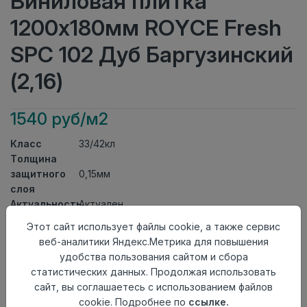
Виниловая плитка
1200x180мм ROYCE Fresh
SPC 102 Дуб Баргузинский
(2,16)
1540 руб/м2
Класс
33/42кл
Толщина
защитного
0,15мм
слоя
Актуальность
Актуален
Толщина
3,5мм
Этот сайт использует файлы cookie, а также сервис
Размер
веб-аналитики Яндекс.Метрика для повышения
1200x180мм
доски
удобства пользования сайтом и сбора
Теплый пол
до +27 градусов
статистических данных. Продолжая использовать
Способ
сайт, вы соглашаетесь с использованием файлов
Замковый метод
укладки
cookie. Подробнее по
ссылке.