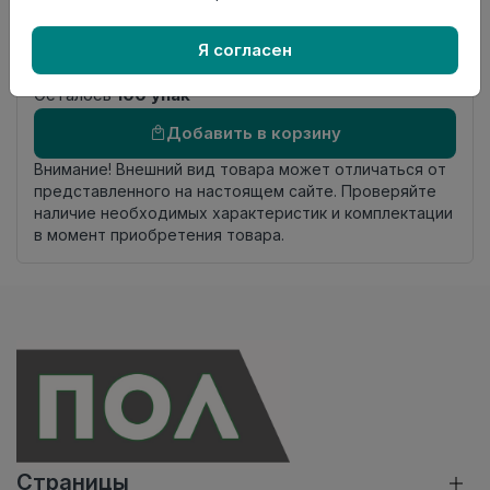
Фаска
Без фаски
Страна
Россия
Я согласен
происхождения
Осталось
100 упак
Добавить в корзину
Внимание! Внешний вид товара может отличаться от
представленного на настоящем сайте. Проверяйте
наличие необходимых характеристик и комплектации
в момент приобретения товара.
Страницы