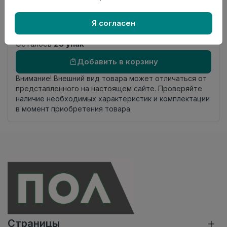
Фаска
4V micro
Страна
Россия
Я согласен
происхождения
Осталось
23 упак
Добавить в корзину
Внимание! Внешний вид товара может отличаться от
представленного на настоящем сайте. Проверяйте
наличие необходимых характеристик и комплектации
в момент приобретения товара.
Страницы