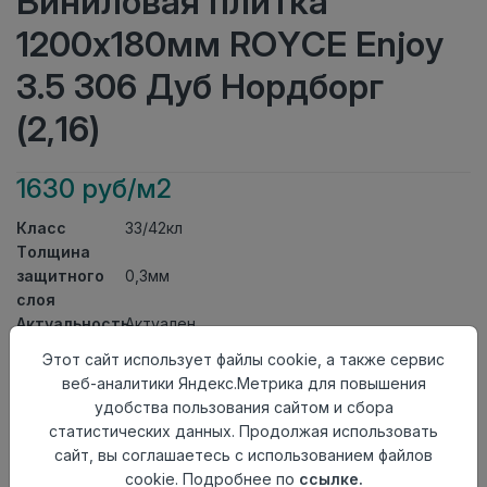
Виниловая плитка
1200x180мм ROYCE Enjoy
3.5 306 Дуб Нордборг
(2,16)
1630 руб/м2
Класс
33/42кл
Толщина
защитного
0,3мм
слоя
Актуальность
Актуален
Толщина
3,5мм
Этот сайт использует файлы cookie, а также сервис
Размер
веб-аналитики Яндекс.Метрика для повышения
1200x180мм
доски
удобства пользования сайтом и сбора
Теплый пол
до +27 градусов
статистических данных. Продолжая использовать
Способ
сайт, вы соглашаетесь с использованием файлов
Замковый метод
укладки
cookie. Подробнее по
ссылке.