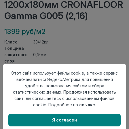
1200x180мм CRONAFLOOR
Gamma G005 (2,16)
1399 руб/м2
Класс
33/42кл
Толщина
защитного
0,15мм
слоя
Актуальность
Актуален
Этот сайт использует файлы cookie, а также сервис
Толщина
3,5мм
веб-аналитики Яндекс.Метрика для повышения
Размер
1200x180мм
удобства пользования сайтом и сбора
доски
статистических данных. Продолжая использовать
Теплый пол
до +27 градусов
сайт, вы соглашаетесь с использованием файлов
Способ
Замковый метод
cookie. Подробнее по
ссылке.
укладки
Фаска
Без фаски
Я согласен
Нет в наличии