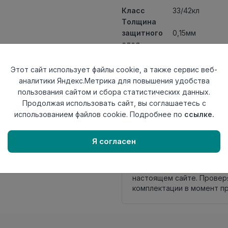
Класс
33/42кл
Толщина
защитного
0,15мм
слоя
Актуальность
Актуален
Толщина
3,5мм
Этот сайт использует файлы cookie, а также сервис веб-
Размер
аналитики Яндекс.Метрика для повышения удобства
1200x180мм
доски
пользования сайтом и сбора статистических данных.
Теплый пол
до +27 градус
Продолжая использовать сайт, вы соглашаетесь с
Способ
использованием файлов cookie. Подробнее по
ссылке.
Замковый мет
укладки
Фаска
Без фаски
Я согласен
Нет в наличии
Внимание! Внешний вид т
настоящем сайте. Провер
комплектации в момент п