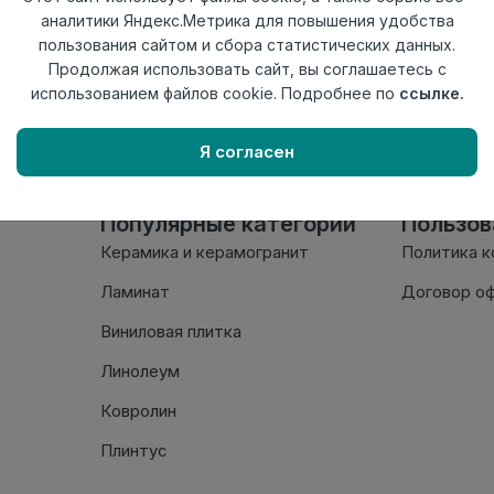
аналитики Яндекс.Метрика для повышения удобства
Нет в наличии
пользования сайтом и сбора статистических данных.
Внимание! Внешний вид т
Продолжая использовать сайт, вы соглашаетесь с
настоящем сайте. Провер
использованием файлов cookie. Подробнее по
ссылке.
комплектации в момент п
Я согласен
Популярные категории
Пользо
Керамика и керамогранит
Политика 
Ламинат
Договор о
Виниловая плитка
Линолеум
Ковролин
Плинтус