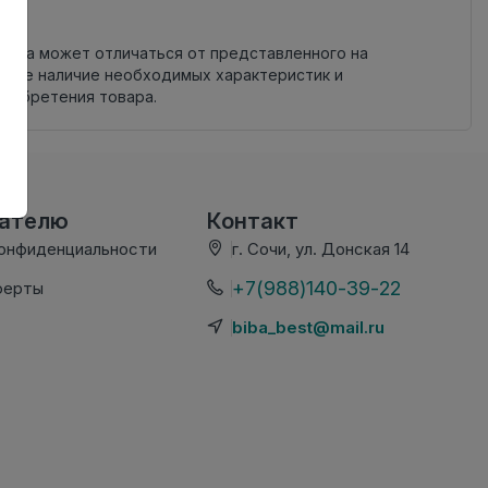
овара может отличаться от представленного на
яйте наличие необходимых характеристик и
риобретения товара.
вателю
Контакт
конфиденциальности
г. Сочи, ул. Донская 14
+7(988)140-39-22
ферты
biba_best@mail.ru