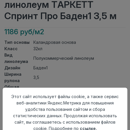
линолеум ТАРКЕТТ
Спринт Про Баден1 3,5 м
1186 руб/м2
Тип основы
Каландровая основа
Класс
32кл
Вид
Полукоммерческий линолеум
линолеума
Дизайн
Баден1
Ширина
3,5
рулона
Общая
1,8мм
толщина
Этот сайт использует файлы cookie, а также сервис
Толщина
веб-аналитики Яндекс.Метрика для повышения
защитного
0,40мм
удобства пользования сайтом и сбора
слоя
статистических данных. Продолжая использовать
Актуальность
Актуален
сайт, вы соглашаетесь с использованием файлов
Страна
cookie. Подробнее по
ссылке.
Россия