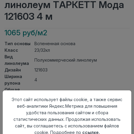
линолеум ТАРКЕТТ Мода
121603 4 м
1065 руб/м2
Тип основы
Вспененная основа
Класс
23/32кл
Вид
Полукоммерческий линолеум
линолеума
Дизайн
121603
Ширина
4
рулона
Общая
2,2мм
толщина
Этот сайт использует файлы cookie, а также сервис
Толщина
веб-аналитики Яндекс.Метрика для повышения
защитного
0,50мм
удобства пользования сайтом и сбора
слоя
статистических данных. Продолжая использовать
Актуальность
Актуален
сайт, вы соглашаетесь с использованием файлов
Страна
cookie. Подробнее по
ссылке.
Россия