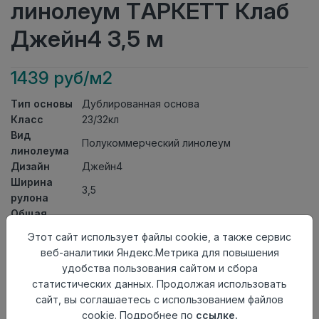
линолеум ТАРКЕТТ Клаб
Джейн4 3,5 м
1439 руб/м2
Тип основы
Дублированная основа
Класс
23/32кл
Вид
Полукоммерческий линолеум
линолеума
Дизайн
Джейн4
Ширина
3,5
рулона
Общая
3,7мм
толщина
Этот сайт использует файлы cookie, а также сервис
Толщина
веб-аналитики Яндекс.Метрика для повышения
защитного
0,50мм
удобства пользования сайтом и сбора
слоя
статистических данных. Продолжая использовать
Актуальность
Актуален
сайт, вы соглашаетесь с использованием файлов
Страна
cookie. Подробнее по
ссылке.
Россия