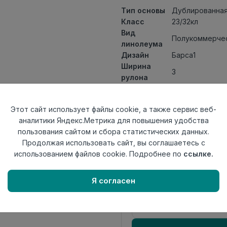
Тип основы
Дублированная
Класс
23/32кл
Вид
Полукоммерчес
линолеума
Дизайн
Барса1
Ширина
3
рулона
Общая
3,7мм
толщина
Этот сайт использует файлы cookie, а также сервис веб-
Толщина
аналитики Яндекс.Метрика для повышения удобства
защитного
0,50мм
пользования сайтом и сбора статистических данных.
слоя
Продолжая использовать сайт, вы соглашаетесь с
Актуальность
Актуален
использованием файлов cookie. Подробнее по
ссылке.
Страна
Россия
происхождения
Я согласен
Осталось
14.0 пог. м