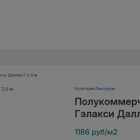
си Даллас7 2,5 м
Категория:
Линолеум
Полукоммерч
Гэлакси Далл
1186 руб/м2