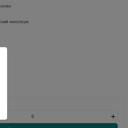
снова
кий линолеум