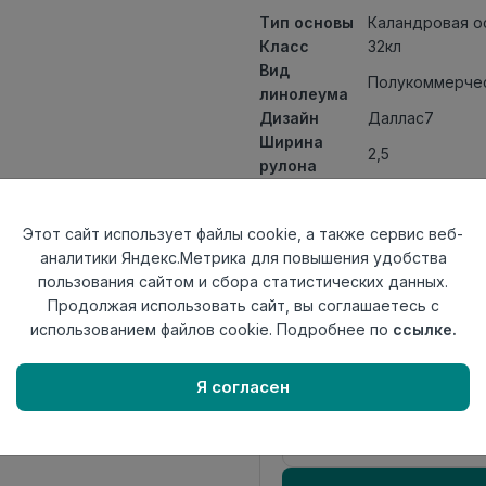
Тип основы
Каландровая о
Класс
32кл
Вид
Полукоммерчес
линолеума
Дизайн
Даллас7
Ширина
2,5
рулона
Общая
1,8мм
толщина
Этот сайт использует файлы cookie, а также сервис веб-
Толщина
аналитики Яндекс.Метрика для повышения удобства
защитного
0,40мм
пользования сайтом и сбора статистических данных.
слоя
Продолжая использовать сайт, вы соглашаетесь с
Актуальность
Актуален
использованием файлов cookie. Подробнее по
ссылке.
Страна
Россия
происхождения
Я согласен
Осталось
10.3 пог. м