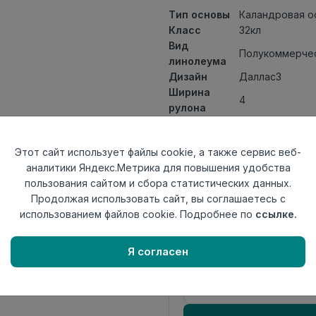
Тип основы
Каландровая о
Класс
32кл
Вид
Полукоммерчес
линолеума
Дизайн
Даллас3
Ширина
4
рулона
Общая
1,8мм
толщина
Этот сайт использует файлы cookie, а также сервис веб-
Толщина
аналитики Яндекс.Метрика для повышения удобства
защитного
0,40мм
пользования сайтом и сбора статистических данных.
слоя
Продолжая использовать сайт, вы соглашаетесь с
Актуальность
Актуален
использованием файлов cookie. Подробнее по
ссылке.
Страна
Россия
происхождения
Я согласен
Осталось
8.3 пог. м