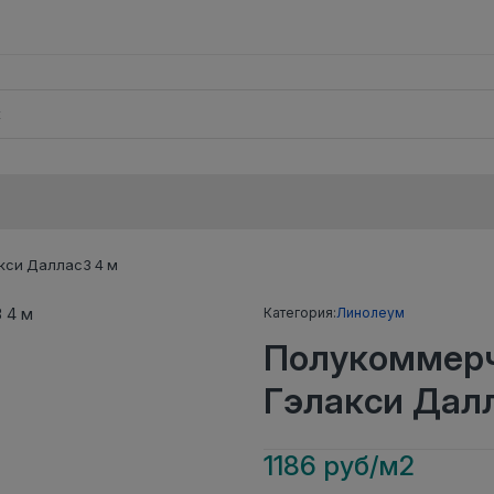
кси Даллас3 4 м
Категория:
Линолеум
Полукоммерч
Гэлакси Дал
1186 руб/м2