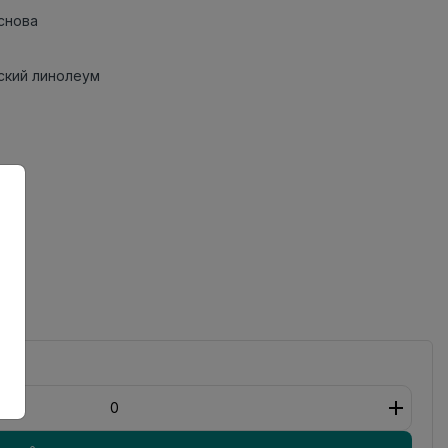
снова
кий линолеум