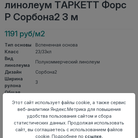
линолеум ТАРКЕТТ Форс
Р Сорбона2 3 м
1191 руб/м2
Тип основы
Вспененная основа
Класс
23/33кл
Вид
Полукоммерческий линолеум
линолеума
Дизайн
Сорбона2
Ширина
3
рулона
Общая
2,5мм
толщина
Этот сайт использует файлы cookie, а также сервис
Толщина
веб-аналитики Яндекс.Метрика для повышения
защитного
0,60мм
удобства пользования сайтом и сбора
слоя
статистических данных. Продолжая использовать
Актуальность
Актуален
сайт, вы соглашаетесь с использованием файлов
Страна
cookie. Подробнее по
ссылке.
Россия