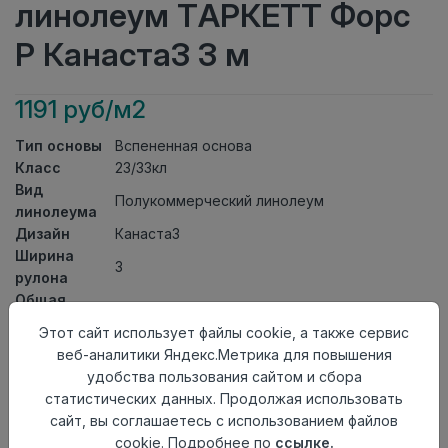
линолеум ТАРКЕТТ Форс
Р Канаста3 3 м
1191 руб/м2
Тип основы
Вспененная основа
Класс
23/33кл
Вид
Полукоммерческий линолеум
линолеума
Дизайн
Канаста3
Ширина
3
рулона
Общая
2,5мм
толщина
Этот сайт использует файлы cookie, а также сервис
Толщина
веб-аналитики Яндекс.Метрика для повышения
защитного
0,60мм
удобства пользования сайтом и сбора
слоя
статистических данных. Продолжая использовать
Актуальность
Актуален
сайт, вы соглашаетесь с использованием файлов
Страна
cookie. Подробнее по
ссылке.
Россия