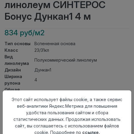
линолеум СИНТЕРОС
Бонус Дункан1 4 м
834 руб/м2
Тип основы
Вспененная основа
Класс
23/31кл
Вид
Полукоммерческий линолеум
линолеума
Дизайн
Дункан1
Ширина
4
рулона
Общая
2мм
толщина
Этот сайт использует файлы cookie, а также сервис
Толщина
веб-аналитики Яндекс.Метрика для повышения
защитного
0,40мм
удобства пользования сайтом и сбора
слоя
статистических данных. Продолжая использовать
Актуальность
Актуален
сайт, вы соглашаетесь с использованием файлов
Страна
cookie. Подробнее по
ссылке.
Россия