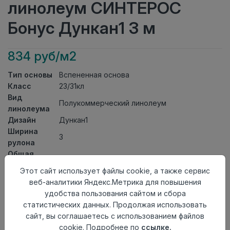
линолеум СИНТЕРОС
Бонус Дункан1 3 м
834 руб/м2
Тип основы
Вспененная основа
Класс
23/31кл
Вид
Полукоммерческий линолеум
линолеума
Дизайн
Дункан1
Ширина
3
рулона
Общая
2мм
толщина
Этот сайт использует файлы cookie, а также сервис
Толщина
веб-аналитики Яндекс.Метрика для повышения
защитного
0,40мм
удобства пользования сайтом и сбора
слоя
статистических данных. Продолжая использовать
Актуальность
Актуален
сайт, вы соглашаетесь с использованием файлов
Страна
cookie. Подробнее по
ссылке.
Россия