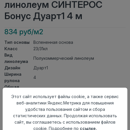
линолеум СИНТЕРОС
Бонус Дуарт1 4 м
834 руб/м2
Тип основы
Вспененная основа
Класс
23/31кл
Вид
Полукоммерческий линолеум
линолеума
Дизайн
Дуарт1
Ширина
4
рулона
Общая
2мм
толщина
Этот сайт использует файлы cookie, а также сервис
Толщина
веб-аналитики Яндекс.Метрика для повышения
защитного
0,40мм
удобства пользования сайтом и сбора
слоя
статистических данных. Продолжая использовать
Актуальность
Актуален
сайт, вы соглашаетесь с использованием файлов
Страна
cookie. Подробнее по
ссылке.
Россия