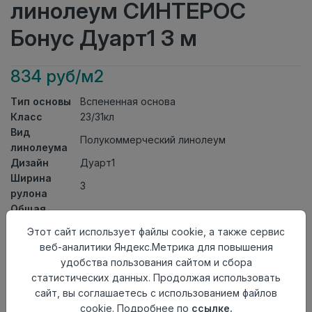
линолеум СИНТЕРОС
Бонус Дуарт1 3 м
834 руб/м2
Тип основы
Вспененная основа
Класс
23/31кл
Вид
Полукоммерческий линолеум
линолеума
Дизайн
Дуарт1
Ширина
3
рулона
Общая
2мм
толщина
Этот сайт использует файлы cookie, а также сервис
Толщина
веб-аналитики Яндекс.Метрика для повышения
защитного
0,40мм
удобства пользования сайтом и сбора
слоя
статистических данных. Продолжая использовать
Актуальность
Актуален
сайт, вы соглашаетесь с использованием файлов
Страна
cookie. Подробнее по
ссылке.
Россия