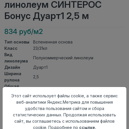
линолеум СИНТЕРОС
Бонус Дуарт1 2,5 м
834 руб/м2
Тип основы
Вспененная основа
Класс
23/31кл
Вид
Полукоммерческий линолеум
линолеума
Дизайн
Дуарт1
Ширина
2,5
рулона
Общая
2мм
толщина
Этот сайт использует файлы cookie, а также сервис
Толщина
веб-аналитики Яндекс.Метрика для повышения
защитного
0,40мм
удобства пользования сайтом и сбора
слоя
статистических данных. Продолжая использовать
Актуальность
Актуален
сайт, вы соглашаетесь с использованием файлов
Страна
cookie. Подробнее по
ссылке.
Россия