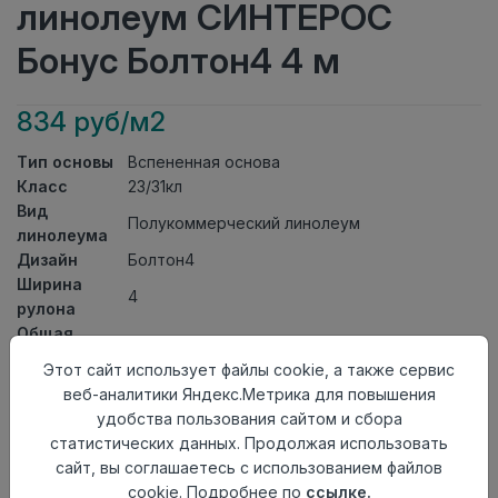
линолеум СИНТЕРОС
Бонус Болтон4 4 м
834 руб/м2
Тип основы
Вспененная основа
Класс
23/31кл
Вид
Полукоммерческий линолеум
линолеума
Дизайн
Болтон4
Ширина
4
рулона
Общая
2мм
толщина
Этот сайт использует файлы cookie, а также сервис
Толщина
веб-аналитики Яндекс.Метрика для повышения
защитного
0,40мм
удобства пользования сайтом и сбора
слоя
статистических данных. Продолжая использовать
Актуальность
Актуален
сайт, вы соглашаетесь с использованием файлов
Страна
cookie. Подробнее по
ссылке.
Россия