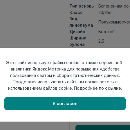
Тип основы
Вспененная ос
Класс
23/31кл
Вид
Полукоммерчес
линолеума
Дизайн
Болтон1
Ширина
2,5
рулона
Общая
2мм
толщина
Этот сайт использует файлы cookie, а также сервис веб-
Толщина
аналитики Яндекс.Метрика для повышения удобства
защитного
0,40мм
пользования сайтом и сбора статистических данных.
слоя
Продолжая использовать сайт, вы соглашаетесь с
Актуальность
Актуален
использованием файлов cookie. Подробнее по
ссылке.
Страна
Россия
происхождения
Я согласен
Осталось
25.3 пог. м