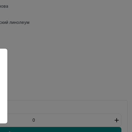
нова
кий линолеум