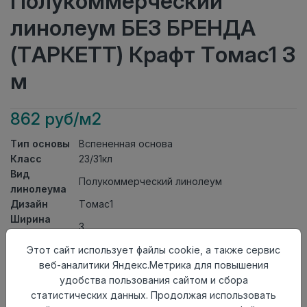
Полукоммерческий
линолеум БЕЗ БРЕНДА
(ТАРКЕТТ) Крафт Томас1 3
м
862 руб/м2
Тип основы
Вспененная основа
Класс
23/31кл
Вид
Полукоммерческий линолеум
линолеума
Дизайн
Томас1
Ширина
3
рулона
Общая
Этот сайт использует файлы cookie, а также сервис
2мм
толщина
веб-аналитики Яндекс.Метрика для повышения
Толщина
удобства пользования сайтом и сбора
защитного
0,40мм
статистических данных. Продолжая использовать