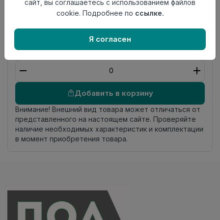
слоя
сайт, вы соглашаетесь с использованием файлов
Актуальность
Актуален
cookie. Подробнее по
ссылке.
Страна
Россия
происхождения
Я согласен
Осталось
12.1 пог. м
Добавить в корзину
Внимание! Внешний вид товара может отличаться от
представленного на настоящем сайте. Проверяйте
наличие необходимых характеристик и комплектации
в момент приобретения товара.