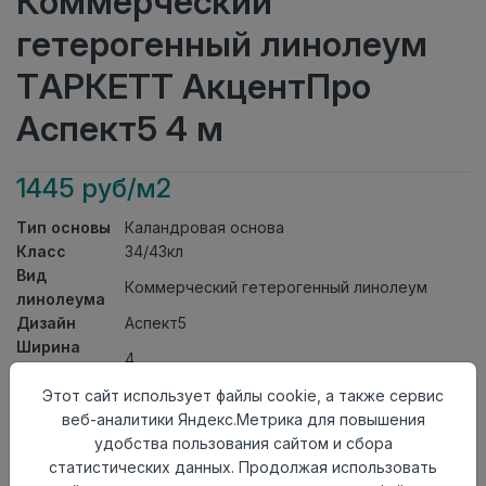
Коммерческий
гетерогенный линолеум
ТАРКЕТТ АкцентПро
Аспект5 4 м
1445 руб/м2
Тип основы
Каландровая основа
Класс
34/43кл
Вид
Коммерческий гетерогенный линолеум
линолеума
Дизайн
Аспект5
Ширина
4
рулона
Общая
Этот сайт использует файлы cookie, а также сервис
2мм
толщина
веб-аналитики Яндекс.Метрика для повышения
Толщина
удобства пользования сайтом и сбора
защитного
0,70мм
статистических данных. Продолжая использовать