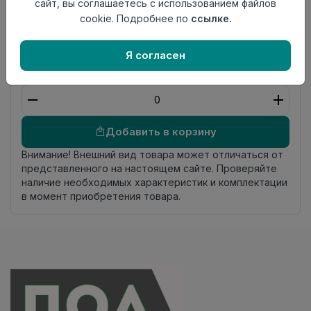
слоя
сайт, вы соглашаетесь с использованием файлов
Актуальность
Актуален
cookie. Подробнее по
ссылке.
Страна
Россия
происхождения
Я согласен
Осталось
17.0 пог. м
Добавить в корзину
Внимание! Внешний вид товара может отличаться от
представленного на настоящем сайте. Проверяйте
наличие необходимых характеристик и комплектации
в момент приобретения товара.