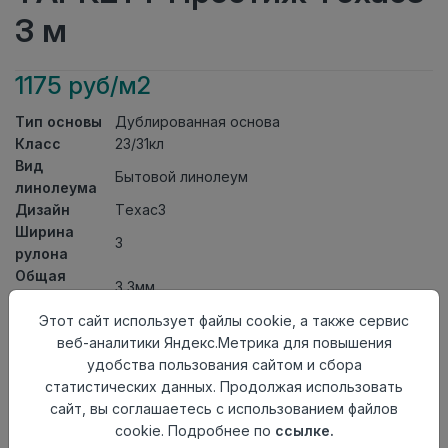
3 м
1175 руб/м2
Тип основы
Дублированная основа
Класс
23/31кл
Вид
Бытовой линолеум
линолеума
Дизайн
Техас3
Ширина
3
рулона
Общая
3,3мм
толщина
Толщина
Этот сайт использует файлы cookie, а также сервис
защитного
0,30мм
веб-аналитики Яндекс.Метрика для повышения
слоя
удобства пользования сайтом и сбора
Актуальность
Актуален
статистических данных. Продолжая использовать
Страна
сайт, вы соглашаетесь с использованием файлов
Россия
происхождения
cookie. Подробнее по
ссылке.