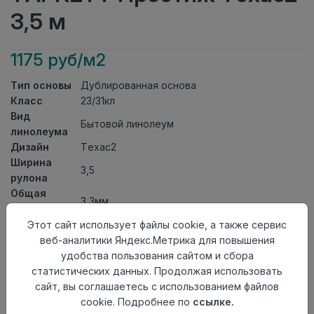
3,5 м
1175 руб/м2
Тип основы
Дублированная основа
Класс
23/31кл
Вид
Бытовой линолеум
линолеума
Дизайн
Техас2
Ширина
3,5
рулона
Общая
3,3мм
толщина
Толщина
Этот сайт использует файлы cookie, а также сервис
защитного
0,30мм
веб-аналитики Яндекс.Метрика для повышения
слоя
удобства пользования сайтом и сбора
Актуальность
Актуален
статистических данных. Продолжая использовать
Страна
сайт, вы соглашаетесь с использованием файлов
Россия
происхождения
cookie. Подробнее по
ссылке.