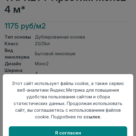
4 м*
1175 руб/м2
Тип основы
Дублированная основа
Класс
23/31кл
Вид
Бытовой линолеум
линолеума
Дизайн
Монс2
Ширина
4
рулона
Этот сайт использует файлы cookie, а также сервис
Общая
3,3мм
веб-аналитики Яндекс.Метрика для повышения
толщина
удобства пользования сайтом и сбора
Толщина
статистических данных. Продолжая использовать
защитного
0,30мм
сайт, вы соглашаетесь с использованием файлов
слоя
cookie. Подробнее по
ссылке.
Актуальность
Снят с производства
Страна
Россия
происхождения
Я согласен