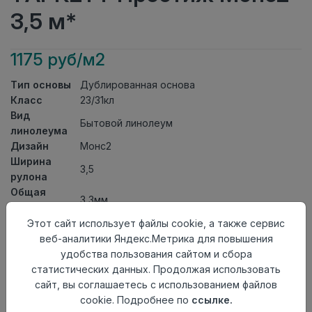
3,5 м*
1175 руб/м2
Тип основы
Дублированная основа
Класс
23/31кл
Вид
Бытовой линолеум
линолеума
Дизайн
Монс2
Ширина
3,5
рулона
Общая
3,3мм
толщина
Толщина
Этот сайт использует файлы cookie, а также сервис
защитного
0,30мм
веб-аналитики Яндекс.Метрика для повышения
слоя
удобства пользования сайтом и сбора
Актуальность
Снят с производства
статистических данных. Продолжая использовать
Страна
сайт, вы соглашаетесь с использованием файлов
Россия
происхождения
cookie. Подробнее по
ссылке.