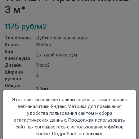
3 м*
1175 руб/м2
Тип основы
Дублированная основа
Класс
23/31кл
Вид
Бытовой линолеум
линолеума
Дизайн
Монс2
Ширина
3
рулона
Общая
3,3мм
толщина
Толщина
Этот сайт использует файлы cookie, а также сервис
защитного
0,30мм
веб-аналитики Яндекс.Метрика для повышения
слоя
удобства пользования сайтом и сбора
Актуальность
Снят с производства
статистических данных. Продолжая использовать
Страна
сайт, вы соглашаетесь с использованием файлов
Россия
происхождения
cookie. Подробнее по
ссылке.