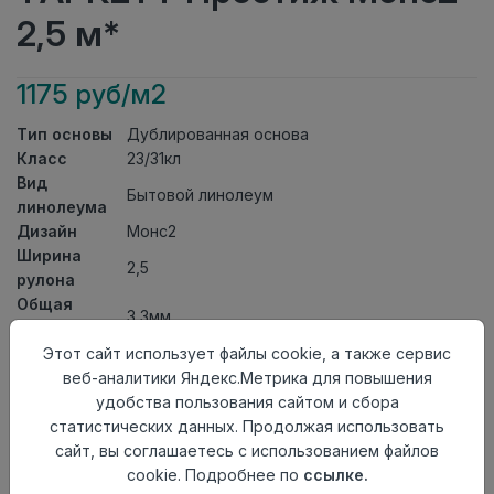
2,5 м*
1175 руб/м2
Тип основы
Дублированная основа
Класс
23/31кл
Вид
Бытовой линолеум
линолеума
Дизайн
Монс2
Ширина
2,5
рулона
Общая
3,3мм
толщина
Толщина
Этот сайт использует файлы cookie, а также сервис
защитного
0,30мм
веб-аналитики Яндекс.Метрика для повышения
слоя
удобства пользования сайтом и сбора
Актуальность
Снят с производства
статистических данных. Продолжая использовать
Страна
сайт, вы соглашаетесь с использованием файлов
Россия
происхождения
cookie. Подробнее по
ссылке.